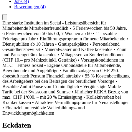
Jobs (4)
Bewertungen (4)
Eine starke Institution im Seetal - Leistungsübersicht für
Mitarbeitende Mitarbeiterfreundlich • 5 Ferienwochen bis 50 Jahre,
6 Ferienwochen von 50 bis 60, 7 Wochen ab 60 • 11 bezahlte
Feiertage pro Jahr • Einführungsprogramm für neue Mitarbeitende •
Dienstjubiläen ab 10 Jahren • Gratisparkplätze • Personalabend
Gesundheitsbewusst • Mineralwasser und Kaffee kostenlos • Znüni
und Pausengetränk kostenlos • Mittagessen zu Sonderkonditionen
(CHF 10.– pro Mahlzeit inkl. Getränke) • Vorzugskonditionen im
MTC – Fitness Sozial • Eigene Ombudsstelle für Mitarbeitende,
Bewohnende und Angehörige • Familienzulage von CHF 250. –
abgestuft nach Pensum Finanziell attraktiv • 55 % Kostenbeteiligung
des Arbeitgebers bei den Beiträgen der beruflichen Vorsorge •
Bezahlte Znüni Pause von 15 min täglich • Vergünstigte Mobile
Tarife bei der Swisscom und Sunrise • Jährlicher REKA Bezug von
max. CHF 1‘000. – mit 20 % Ermässigung • Kollektivrabatt bei
Krankenkassen • Attraktive Vermittlungsprämie für Neuanstellungen
• Finanziell unterstützte Weiterbildungs- und
Entwicklungsmöglichkeiten
Eckdaten