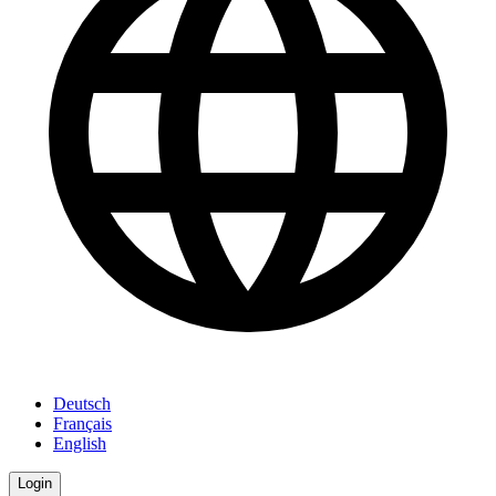
Deutsch
Français
English
Login