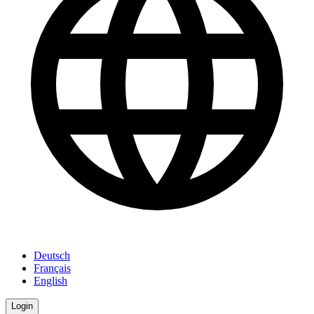
Deutsch
Français
English
Login