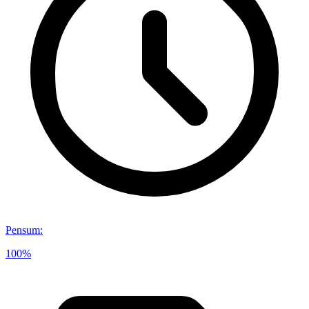
Pensum
:
100%