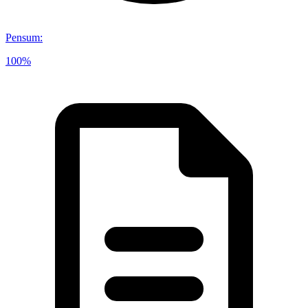
Pensum
:
100%