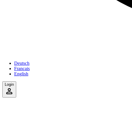
Deutsch
Français
English
Login