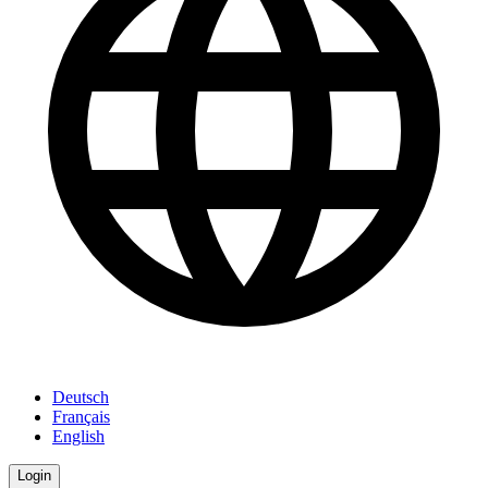
Deutsch
Français
English
Login