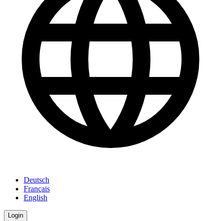
Deutsch
Français
English
Login