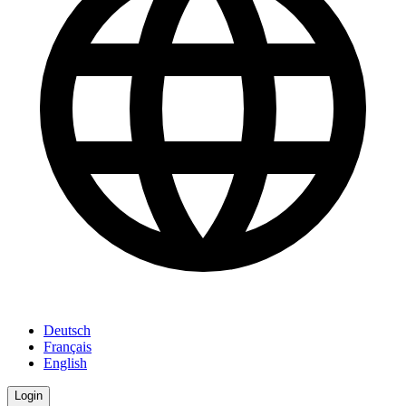
Deutsch
Français
English
Login