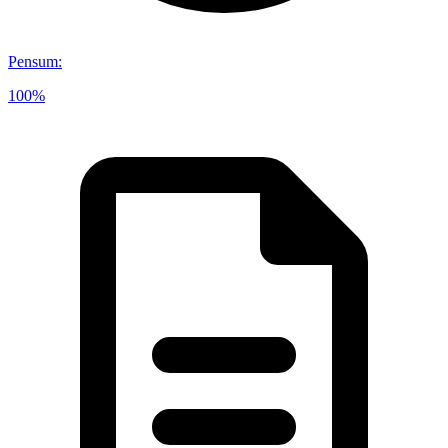
Pensum
:
100%