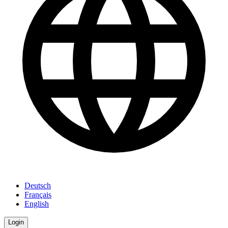
Deutsch
Français
English
Login