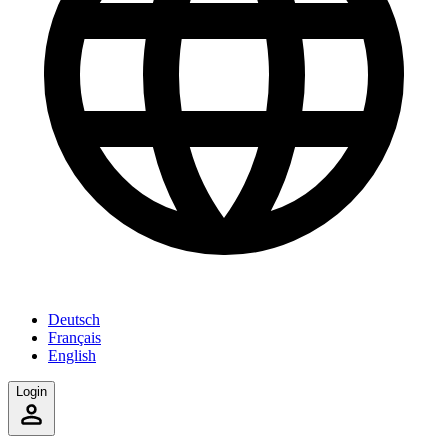
Deutsch
Français
English
Login