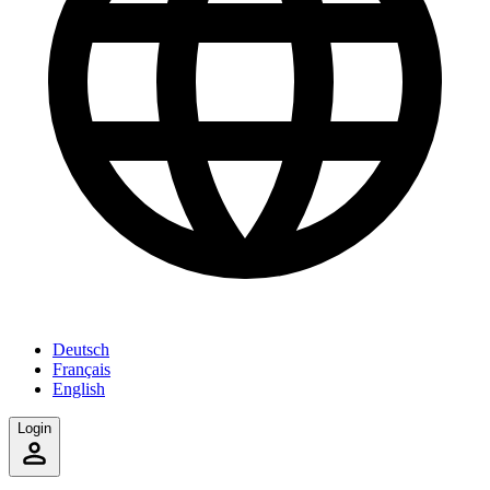
Deutsch
Français
English
Login