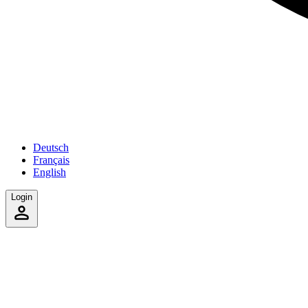
Deutsch
Français
English
Login