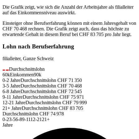
Die Grafik zeigt, wie sich die Anzahl der Arbeitsjahre als
filialleiter
auf das Einkommensniveau auswirkt.
Einsteiger ohne Berufserfahrung können mit einem Jahresgehalt von
CHF 70 468
rechnen. Die Grafik zeigt auch, dass das höchste zu
erwartende Gehalt in diesem Beruf bei
CHF 83 705
pro Jahr liegt.
Lohn nach Berufserfahrung
filialleiter
,
Ganze Schweiz
Durchschnittslohn
60k
Einkommen
90k
0-2
Jahre
Durchschnittslohn
CHF
71 350
3-5
Jahre
Durchschnittslohn
CHF
70 468
6-8
Jahre
Durchschnittslohn
CHF
72 545
9-11
Jahre
Durchschnittslohn
CHF
75 971
12-21
Jahre
Durchschnittslohn
CHF
79 999
21+
Jahre
Durchschnittslohn
CHF
83 705
Durchschnittslohn
CHF
74 978
0-2
3-5
6-8
9-11
12-21
21+
Jahre