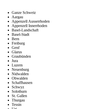
Ganze Schweiz
Aargau
Appenzell Ausserrhoden
Appenzell Innerrhoden
Basel-Landschaft
Basel-Stadt
Bern
Freiburg
Genf
Glarus
Graubünden
Jura
Luzern
Neuenburg
Nidwalden
Obwalden
Schaffhausen
Schwyz
Solothurn
St. Gallen
Thurgau
Tessin
Uri