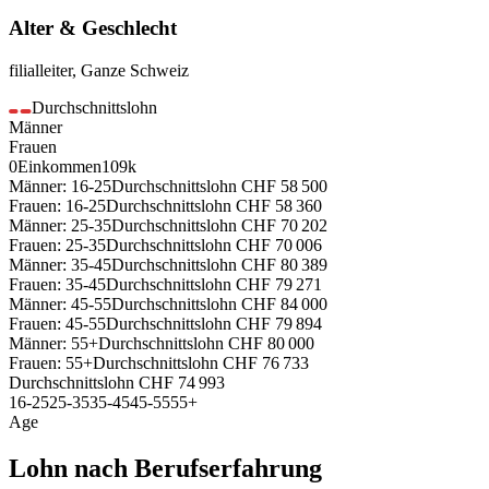
Alter & Geschlecht
filialleiter
,
Ganze Schweiz
Durchschnittslohn
Männer
Frauen
0
Einkommen
109k
Männer: 16-25
Durchschnittslohn
CHF
58 500
Frauen: 16-25
Durchschnittslohn
CHF
58 360
Männer: 25-35
Durchschnittslohn
CHF
70 202
Frauen: 25-35
Durchschnittslohn
CHF
70 006
Männer: 35-45
Durchschnittslohn
CHF
80 389
Frauen: 35-45
Durchschnittslohn
CHF
79 271
Männer: 45-55
Durchschnittslohn
CHF
84 000
Frauen: 45-55
Durchschnittslohn
CHF
79 894
Männer: 55+
Durchschnittslohn
CHF
80 000
Frauen: 55+
Durchschnittslohn
CHF
76 733
Durchschnittslohn
CHF
74 993
16-25
25-35
35-45
45-55
55+
Age
Lohn nach Berufserfahrung