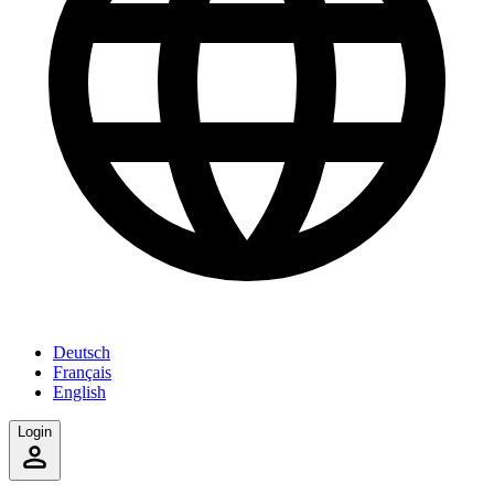
Deutsch
Français
English
Login