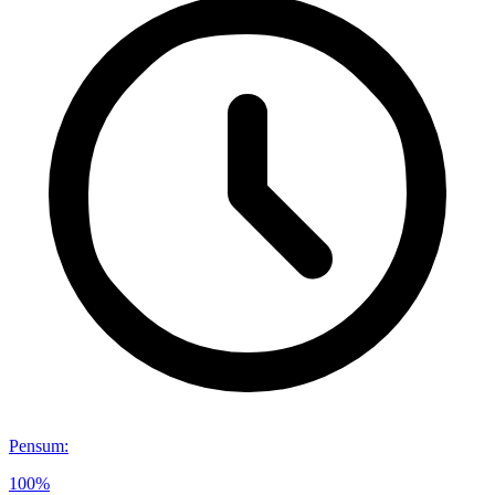
Pensum
:
100%