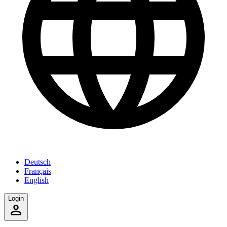
Deutsch
Français
English
Login