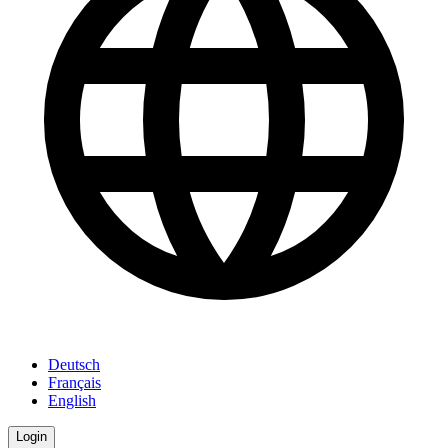
Deutsch
Français
English
Login