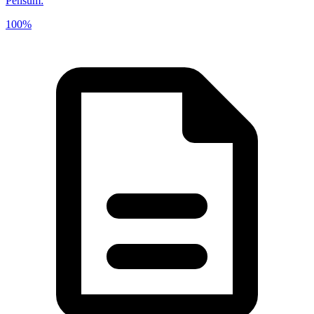
Pensum
:
100%