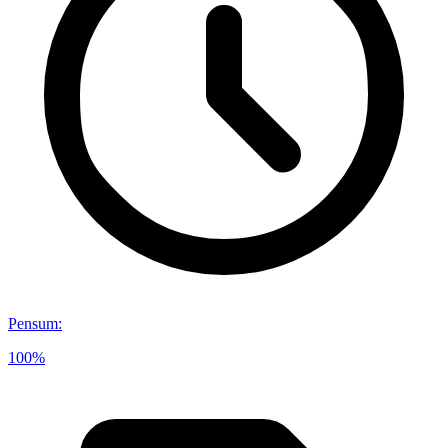
Pensum
:
100%