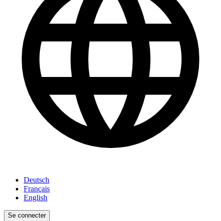
Deutsch
Français
English
Se connecter