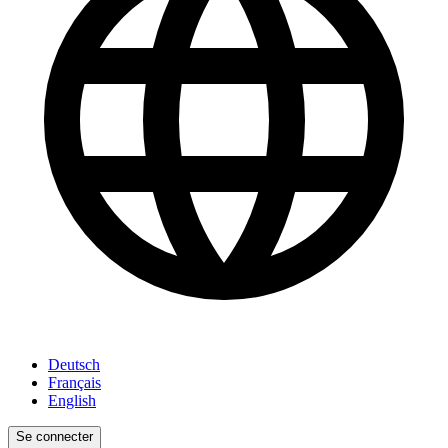
Deutsch
Français
English
Se connecter