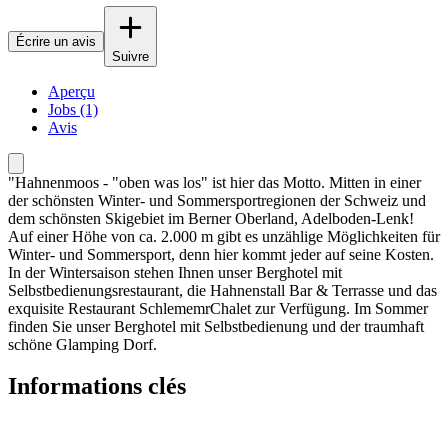
Écrire un avis
Suivre
Aperçu
Jobs (1)
Avis
"Hahnenmoos - "oben was los" ist hier das Motto. Mitten in einer
der schönsten Winter- und Sommersportregionen der Schweiz und
dem schönsten Skigebiet im Berner Oberland, Adelboden-Lenk!
Auf einer Höhe von ca. 2.000 m gibt es unzählige Möglichkeiten für
Winter- und Sommersport, denn hier kommt jeder auf seine Kosten.
In der Wintersaison stehen Ihnen unser Berghotel mit
Selbstbedienungsrestaurant, die Hahnenstall Bar & Terrasse und das
exquisite Restaurant SchlememrChalet zur Verfügung. Im Sommer
finden Sie unser Berghotel mit Selbstbedienung und der traumhaft
schöne Glamping Dorf.
Informations clés