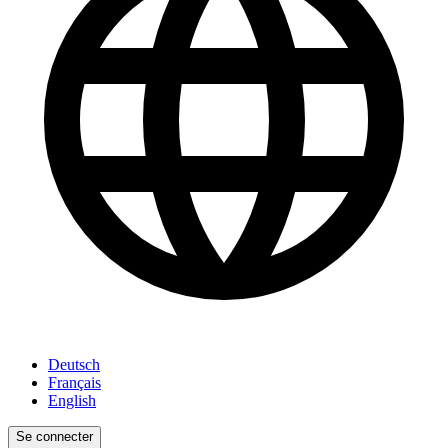
Deutsch
Français
English
Se connecter