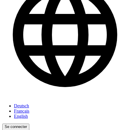
Deutsch
Français
English
Se connecter