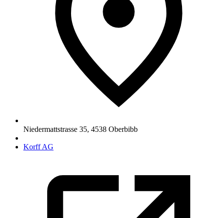
Niedermattstrasse 35
,
4538
Oberbibb
Korff AG