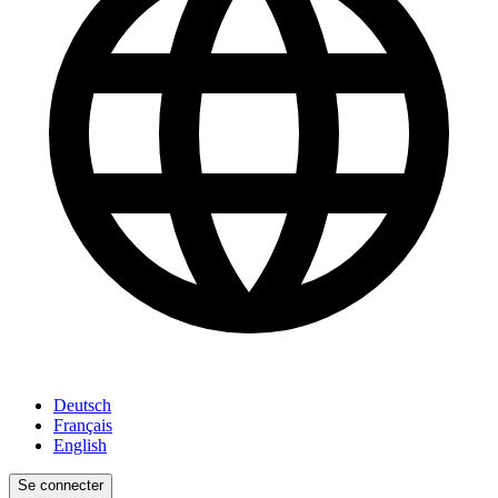
Deutsch
Français
English
Se connecter