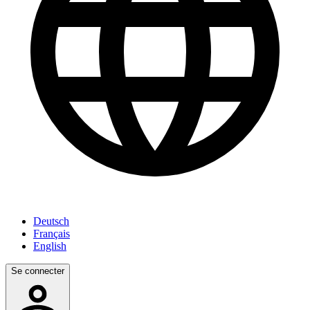
Deutsch
Français
English
Se connecter