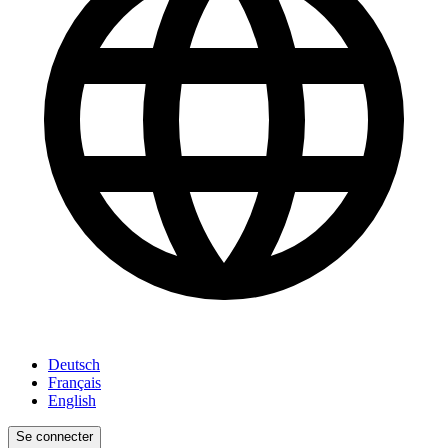
Deutsch
Français
English
Se connecter