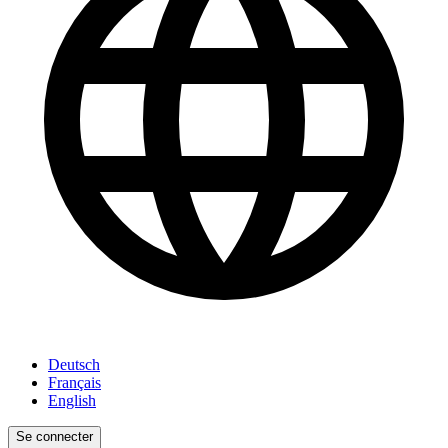
Deutsch
Français
English
Se connecter