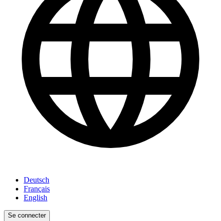
Deutsch
Français
English
Se connecter