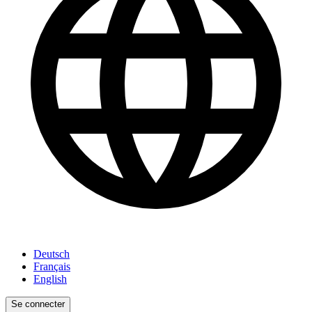
Deutsch
Français
English
Se connecter