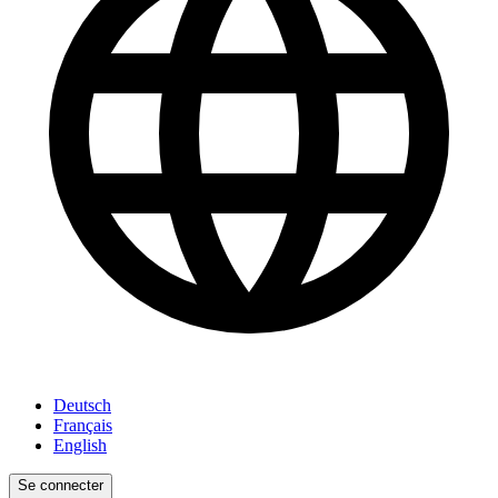
Deutsch
Français
English
Se connecter