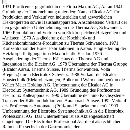
1931 Profitcenter gegründet in der Firma Maxim AG, Aarau 1941
Gründung der Unternehmung unter dem Namen Elcalor AG für
Produktion und Verkauf von industriellen und gewerblichen
Elektrogeräten sowie Haushaltapparaten. Anschliessend Verkauf der
neu gegründeten Unternehmung an die Therma AG, Schwanden.
1969 Produktion und Vertrieb von Elektrospeicher-Heizgeräten und
-Anlagen. 1970 Ausgliederung der Kochherd- und
Küchenkombinations-Produktion zu Therma Schwanden. 1971
Konzentration der Boiler Fabrikationen in Aarau. Eingliederung der
Heizkörperfertigungsfirma Maxim in die Elcalor. 1976
Ausgliederung der Therma Kälte aus der Therma AG und
Integration in die Elcalor AG. 1978 Übernahme der Therma Gruppe
(Elcalor Aarau, Therma Sursee, Therma Schwanden, Volta
Bregenz) durch Electrolux Schweiz. 1988 Verkauf der Elcalor
Haustechnik (Elektroheizungen, Boiler und Wärmepumpen) an die
Walter Meier Holding AG. Umbenennung der Elcalor AG in
Electrolux Systemtechnik AG. 1989 Gründung des Profitcenters
Electrolux Kälteapparate. 1990 Übernahme der Juno Kochsysteme.
Transfer der Kälteproduktion von Aarau nach Sursee. 1992 Verkauf
des Profitcenters Automaten (Prüf- und Stapelautomaten). 1999
Umbenennung der Electrolux Systemtechnik AG in die Electrolux
Professional AG. Das Unternehmen ist als Aktiengesellschaft
eingetragen. Die Electrolux Professional AG dient als rechtlicher
Rahmen für sechs in der Gastronomie, der