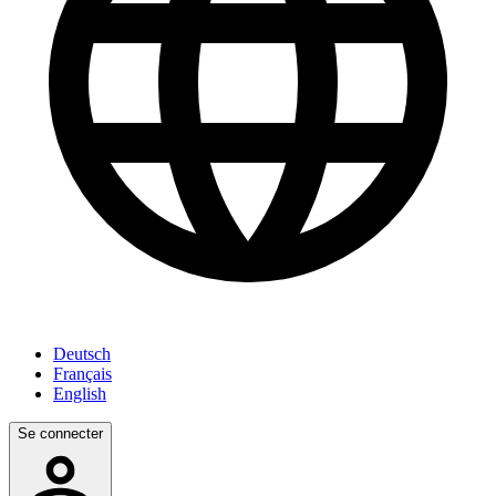
Deutsch
Français
English
Se connecter