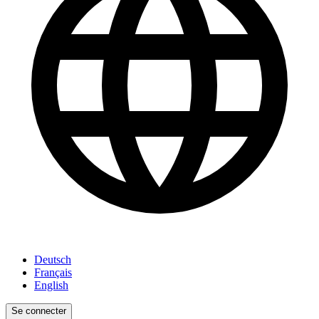
Deutsch
Français
English
Se connecter