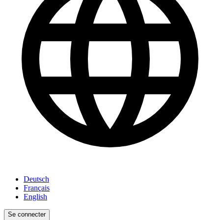
Deutsch
Français
English
Se connecter