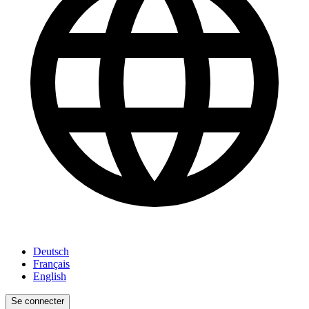
Deutsch
Français
English
Se connecter