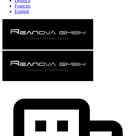
Deutsch
Français
English