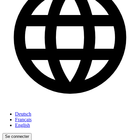
Deutsch
Français
English
Se connecter