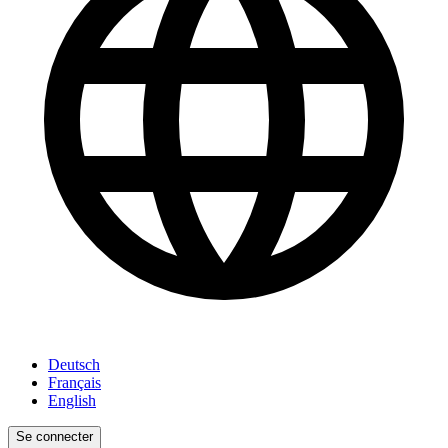
Deutsch
Français
English
Se connecter