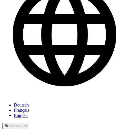
Deutsch
Français
English
Se connecter