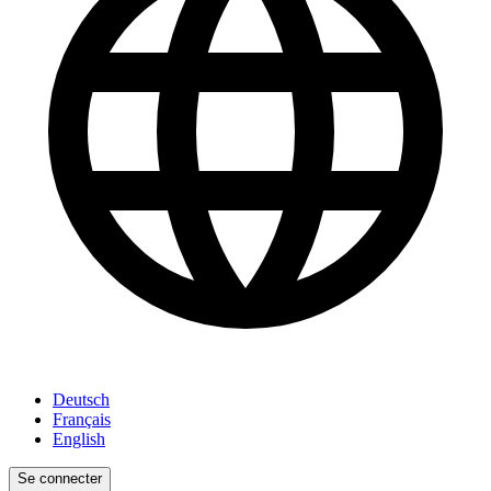
Deutsch
Français
English
Se connecter