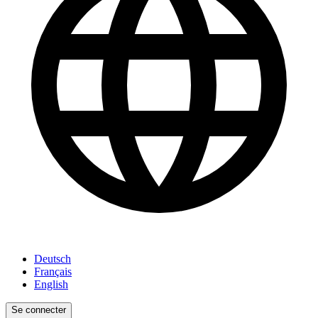
Deutsch
Français
English
Se connecter