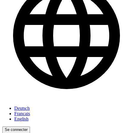
Deutsch
Français
English
Se connecter