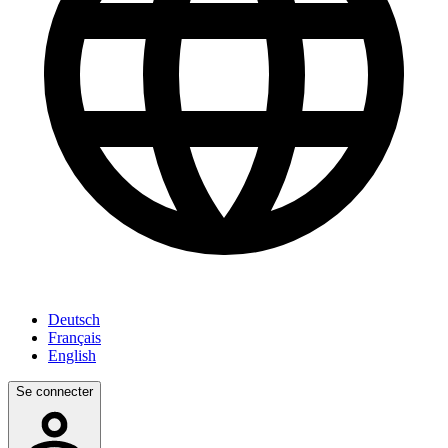
Deutsch
Français
English
Se connecter