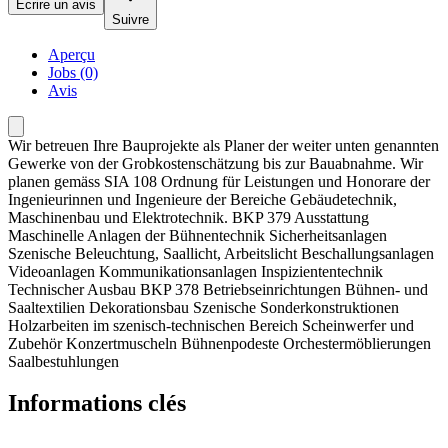
Écrire un avis
Suivre
Aperçu
Jobs (0)
Avis
Wir betreuen Ihre Bauprojekte als Planer der weiter unten genannten
Gewerke von der Grobkostenschätzung bis zur Bauabnahme. Wir
planen gemäss SIA 108 Ordnung für Leistungen und Honorare der
Ingenieurinnen und Ingenieure der Bereiche Gebäudetechnik,
Maschinenbau und Elektrotechnik. BKP 379 Ausstattung
Maschinelle Anlagen der Bühnentechnik Sicherheitsanlagen
Szenische Beleuchtung, Saallicht, Arbeitslicht Beschallungsanlagen
Videoanlagen Kommunikationsanlagen Inspiziententechnik
Technischer Ausbau BKP 378 Betriebseinrichtungen Bühnen- und
Saaltextilien Dekorationsbau Szenische Sonderkonstruktionen
Holzarbeiten im szenisch-technischen Bereich Scheinwerfer und
Zubehör Konzertmuscheln Bühnenpodeste Orchestermöblierungen
Saalbestuhlungen
Informations clés