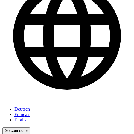
Deutsch
Français
English
Se connecter