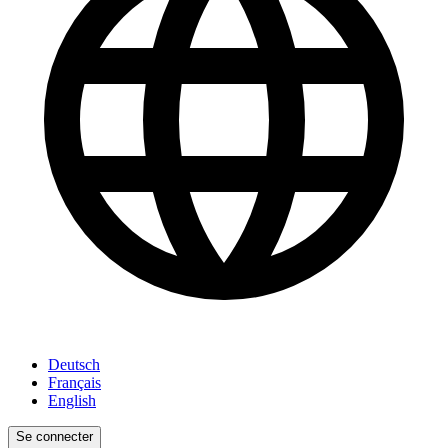
Deutsch
Français
English
Se connecter