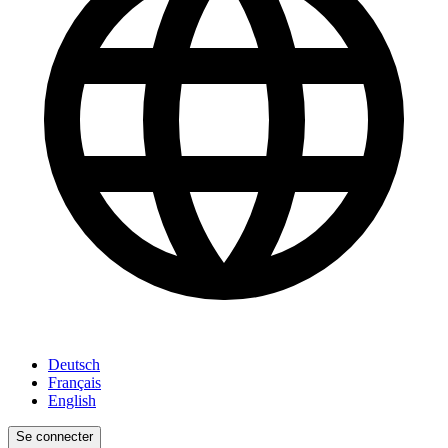
Deutsch
Français
English
Se connecter