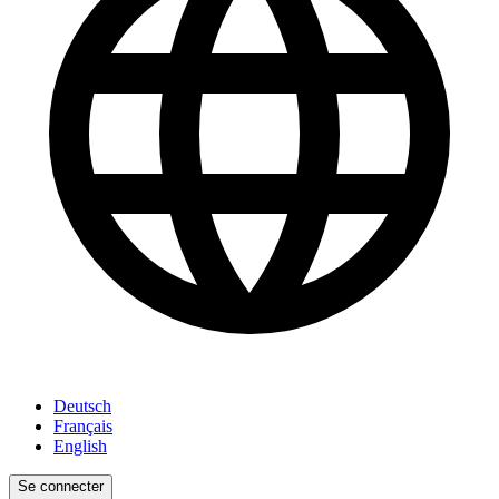
Deutsch
Français
English
Se connecter