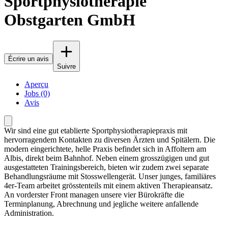
Sportphysiotherapie
Obstgarten GmbH
Écrire un avis
Suivre
Aperçu
Jobs (0)
Avis
Wir sind eine gut etablierte Sportphysiotherapiepraxis mit
hervorragendem Kontakten zu diversen Ärzten und Spitälern. Die
modern eingerichtete, helle Praxis befindet sich in Affoltern am
Albis, direkt beim Bahnhof. Neben einem grosszügigen und gut
ausgestatteten Trainingsbereich, bieten wir zudem zwei separate
Behandlungsräume mit Stosswellengerät. Unser junges, familiäres
4er-Team arbeitet grösstenteils mit einem aktiven Therapieansatz.
An vorderster Front managen unsere vier Bürokräfte die
Terminplanung, Abrechnung und jegliche weitere anfallende
Administration.