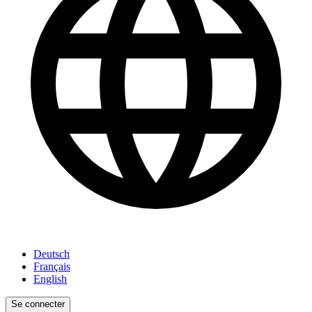
Deutsch
Français
English
Se connecter