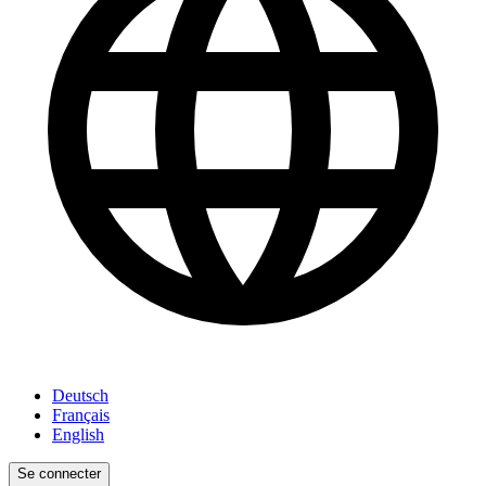
Deutsch
Français
English
Se connecter