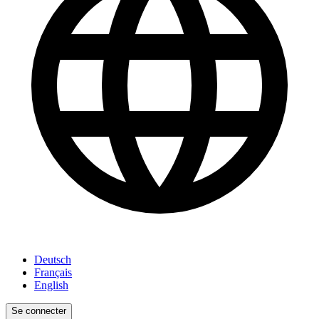
Deutsch
Français
English
Se connecter