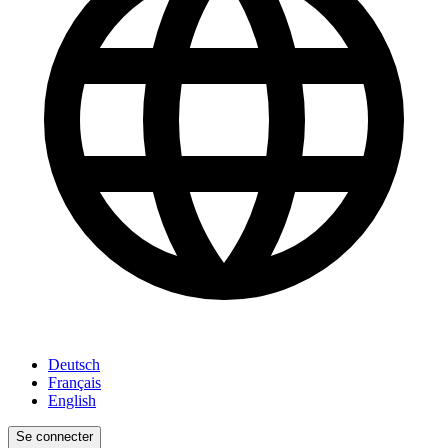
Deutsch
Français
English
Se connecter