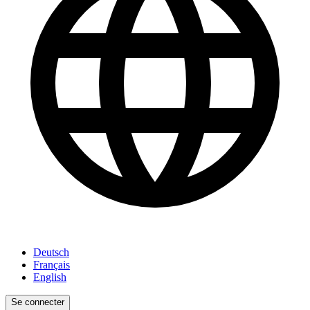
Deutsch
Français
English
Se connecter