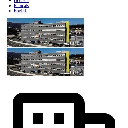
Deutsch
Français
English